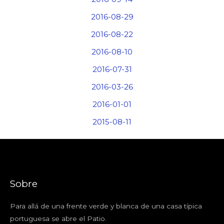
2016-08-29
2016-08-22
2016-08-10
2016-07-31
2016-03-26
2016-01-01
2015-08-11
Sobre
Para allá de una frente verde y blanca de una casa típica
portuguesa se abre el Patio.