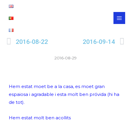
Ir
MAI
al
MEN
contenido
Ant
S
2016-08-22
2016-09-14
2016-08-29
Hem estat moet be a la casa, es moet gran
espaiosa i agradable i esta molt ben próvida (hi ha
de tot).
Hem estat molt ben acollits