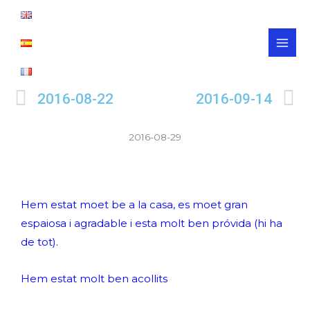
Skip
MAI
to
MEN
content
Prev
N
2016-08-22
2016-09-14
2016-08-29
Hem estat moet be a la casa, es moet gran
espaiosa i agradable i esta molt ben próvida (hi ha
de tot).
Hem estat molt ben acollits