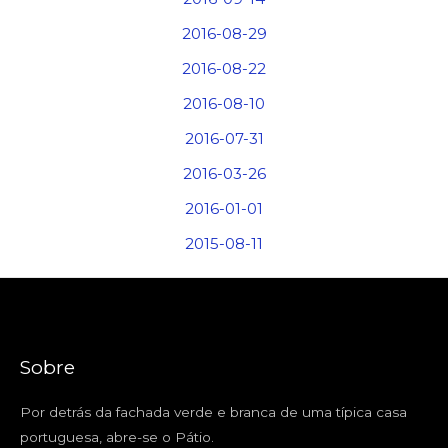
2016-08-29
2016-08-22
2016-08-10
2016-07-31
2016-03-26
2016-01-01
2015-08-11
Sobre
Por detrás da fachada verde e branca de uma típica casa
portuguesa, abre-se o Pátio.