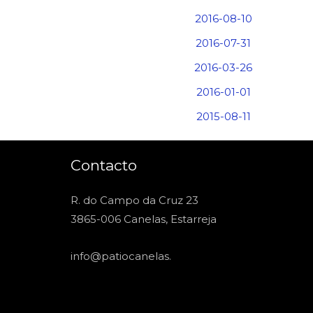
2016-08-10
2016-07-31
2016-03-26
2016-01-01
2015-08-11
Contacto
R. do Campo da Cruz 23
3865-006 Canelas, Estarreja
info@patiocanelas
.