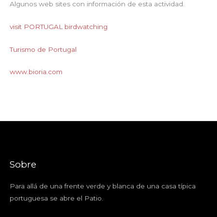
Algunos web sites con información de esta actividad.
visit PORTUGAL birdwatching
Turismo de Portugal
www.bioria.com
Sobre
Para allá de una frente verde y blanca de una casa típica
portuguesa se abre el Patio.