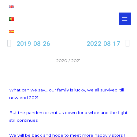
Aller
MAI
au
MEN
contenu
Précédent
S
2019-08-26
2022-08-17
2020 / 2021
What can we say… our family is lucky, we all survived, till
now end 2021.
But the pandemic shut us down for a while and the fight
still continues.
We will be back and hope to meet more happy visitors !